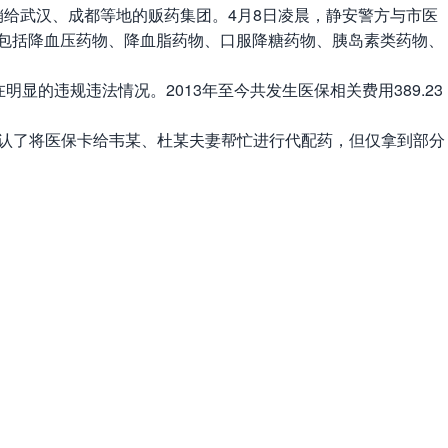
分销给武汉、成都等地的贩药集团。4月8日凌晨，静安警方与市医
主要包括降血压药物、降血脂药物、口服降糖药物、胰岛素类药物、
的违规违法情况。2013年至今共发生医保相关费用389.23
认了将医保卡给韦某、杜某夫妻帮忙进行代配药，但仅拿到部分