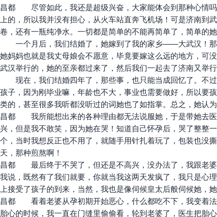
昌都 尽管如此，我还是超级兴奋，大家能体会到那种心情吗
上的，所以我并没有担心，从火车站直奔飞机场！可是济南到武
卷，还有一瓶纯净水。一切都是简单的不能再简单了，简单的她
一个月后，我们结婚了，她嫁到了我的家乡——大武汉！那一
她妈妈也就是我丈母娘会不愿意，毕竟要嫁这么远的地方，可没
武汉举行的，她的至亲都过来了，然后我们一起去了济南又举行
现在，我们结婚四年了，那些事，也只能当成回忆了。不过这
孩子，因为刚毕业嘛，年龄也不大，事业也需要做好，所以要孩
类的，甚至很多我听都没听过的词她也了如指掌。总之，她认为
昌都 我所能想出来的各种理由都无法说服她，于是带她去医
兴，但是我不敢笑，因为她在哭！知道自己怀孕后，哭了整整一
个，当时我想反正也不用了，就随手用针扎着玩了，包装也没撕，
天，那种煎熬啊！
昌都 最后终于不哭了，但还是不高兴，没办法了，我跟老婆
我说，既然有了我们就要，你就当我这两天发疯了，我只是心理
上接受了孩子的到来，当然，我也是像伺候皇太后般伺候她，她
昌都 看着老婆从孕初期开始恶心，什么都吃不下，我变着法
胎心的时候，我一直在门缝里偷偷看，轮到老婆了，医生把胎心