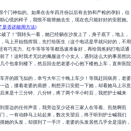
跟个门神似的。如果在去年四月份以后有去协和产检的孕妇，估
助心慌的样子，我恨不能替她去生，现在也只能好好的安慰她。
破了！”我转头一看，她已经躺在沙发上了，身子底下，地上，
，马上开始指挥我，先打给医生（这个电话是早就问好的，不用
，还有巧克力、红牛等等等等都迅速准备好，再给我爸妈打电话通
前了！这时我才无比的佩服这个小女人，遇到这么大的事居然比
几个包拿到楼下，然后回去把老婆小心抱下楼抱上车，直奔医院
车开的跟飞似的，幸亏大年三十晚上车少！等我赶回病房，老婆
一边，搂着老婆的肩膀，刚想开口安慰一下她，却看她马上示意
再后来是十三分钟、八分钟，疼了两个半小时后，我把护士喊来
到里边的任何声音，我旁边至少还有三家人在等着。煎熬啊煎
着门，一有动静马上站起来，数次失望后，终于听到护士喊我们
摸她的头发，却摸到了一手汗，老婆的头发居然几乎全是湿的，