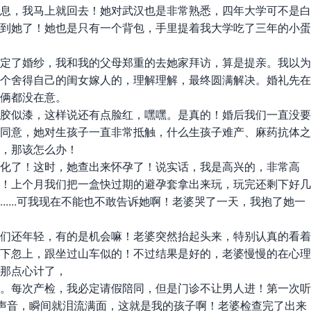
息，我马上就回去！她对武汉也是非常熟悉，四年大学可不是白
到她了！她也是只有一个背包，手里提着我大学吃了三年的小蛋
定了婚纱，我和我的父母郑重的去她家拜访，算是提亲。我以为
个舍得自己的闺女嫁人的，理解理解，最终圆满解决。婚礼先在
俩都没在意。
胶似漆，这样说还有点脸红，嘿嘿。是真的！婚后我们一直没要
同意，她对生孩子一直非常抵触，什么生孩子难产、麻药抗体之
，那该怎么办！
化了！这时，她查出来怀孕了！说实话，我是高兴的，非常高
！上个月我们把一盒快过期的避孕套拿出来玩，玩完还剩下好几
...可我现在不能也不敢告诉她啊！老婆哭了一天，我抱了她一
们还年轻，有的是机会嘛！老婆突然抬起头来，特别认真的看着
下忽上，跟坐过山车似的！不过结果是好的，老婆慢慢的在心理
那点心计了，
。每次产检，我必定请假陪同，但是门诊不让男人进！第一次听
的声音，瞬间就泪流满面，这就是我的孩子啊！老婆检查完了出来