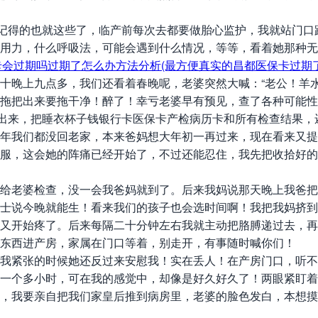
得的也就这些了，临产前每次去都要做胎心监护，我就站门口
用力，什么呼吸法，可能会遇到什么情况，等等，看着她那种无
晚上九点多，我们还看着春晚呢，老婆突然大喊：“老公！羊水
拖把出来要拖干净！醉了！幸亏老婆早有预见，查了各种可能性
拿出来，把睡衣杯子钱银行卡医保卡产检病历卡和所有检查结果
年我们都没回老家，本来爸妈想大年初一再过来，现在看来又提
服，这会她的阵痛已经开始了，不过还能忍住，我先把收拾好的
给老婆检查，没一会我爸妈就到了。后来我妈说那天晚上我爸把
士说今晚就能生！看来我们的孩子也会选时间啊！我把我妈挤到
她又开始疼了。后来每隔二十分钟左右我就主动把胳膊递过去，
东西进产房，家属在门口等着，别走开，有事随时喊你们！
紧张的时候她还反过来安慰我！实在丢人！在产房门口，听不
是一个多小时，可在我的感觉中，却像是好久好久了！两眼紧盯
，我要亲自把我们家皇后推到病房里，老婆的脸色发白，本想摸