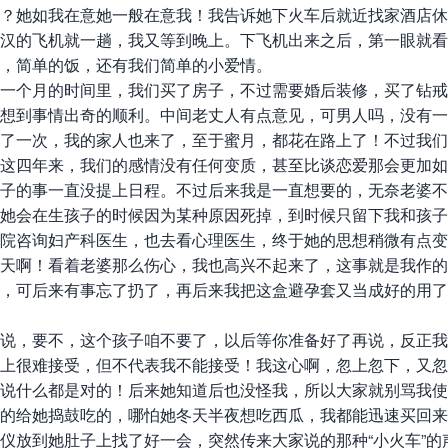
？她如我在意她一般在意我！我告诉她下火车后就近找家酒店休
汉的飞机就一趟，我又等到晚上。下飞机出来之后，第一眼就看
，简单的饭，还有我们简单的小爱情。
个月的时间里，我们买了房子，不过需要婚后装修，买了钻戒
想到事情出奇的顺利。中间老丈人有点意见，可男人吗，没有一
了一次，我的家人也来了，至于蜜月，都花在路上了！不过我们
四年来，我们的感情没有任何变质，甚至比谈恋爱那会更加如
子的事一直没提上日程。不过后来我是一直想要的，无奈老婆不
她会在生孩子的时候因为某种原因死掉，到时候只留下我和孩子
院咨询妇产科医生，也去看心理医生，终于她的思想稍微有点变
天啊！看着老婆那么伤心，我也高兴不起来了，这事就是我作的
可后来有事忘了扔了，再后来我把这盒避孕套又当成好的用了...
说，要不，这个孩子咱不要了，以后等你准备好了再说，反正我
上很难接受，但不代表我不能接受！我这心啊，忽上忽下，又忽
说什么都是对的！后来她知道后也没怪我，所以大家就别骂我使
的给她捣鼓吃的，哪怕她冬天半夜想吃西瓜，我都能迅速买回来
仪放到她肚子上找了好一会，突然传来大家说的那种“小火车”