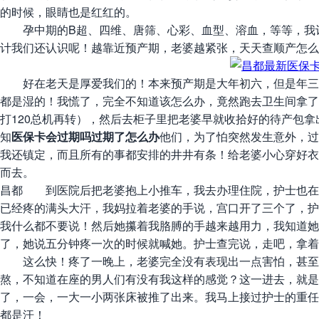
的时候，眼睛也是红红的。
孕中期的B超、四维、唐筛、心彩、血型、溶血，等等，我记
计我们还认识呢！越靠近预产期，老婆越紧张，天天查顺产怎么
好在老天是厚爱我们的！本来预产期是大年初六，但是年三十
都是湿的！我慌了，完全不知道该怎么办，竟然跑去卫生间拿了
打120总机再转），然后去柜子里把老婆早就收拾好的待产包
知
医保卡会过期吗过期了怎么办
他们，为了怕突然发生意外，过
我还镇定，而且所有的事都安排的井井有条！给老婆小心穿好衣
而去。
昌都 到医院后把老婆抱上小推车，我去办理住院，护士也在
已经疼的满头大汗，我妈拉着老婆的手说，宫口开了三个了，护
我什么都不要说！然后她攥着我胳膊的手越来越用力，我知道
了，她说五分钟疼一次的时候就喊她。护士查完说，走吧，拿着
这么快！疼了一晚上，老婆完全没有表现出一点害怕，甚至我
熬，不知道在座的男人们有没有我这样的感觉？这一进去，就
了，一会，一大一小两张床被推了出来。我马上接过护士的重任
都是汗！